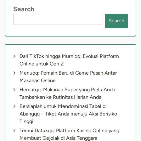
Search
Search
Dari TikTok hingga Murniqq: Evolusi Platform
Online untuk Gen Z
Menuqq: Pemain Baru di Game Pesan Antar
Makanan Online
Hematqq: Makanan Super yang Perlu Anda
Tambahkan ke Rutinitas Harian Anda
Bersiaplah untuk Mendominasi Tabel di
Abangqq – Tiket Anda menuju Aksi Berisiko
Tinggi
Temui Datukqq: Platform Kasino Online yang
Membuat Gejolak di Asia Tenggara