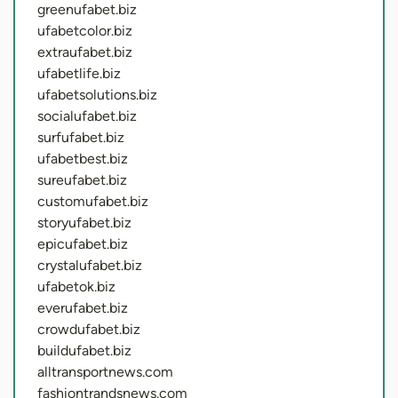
greenufabet.biz
ufabetcolor.biz
extraufabet.biz
ufabetlife.biz
ufabetsolutions.biz
socialufabet.biz
surfufabet.biz
ufabetbest.biz
sureufabet.biz
customufabet.biz
storyufabet.biz
epicufabet.biz
crystalufabet.biz
ufabetok.biz
everufabet.biz
crowdufabet.biz
buildufabet.biz
alltransportnews.com
fashiontrandsnews.com