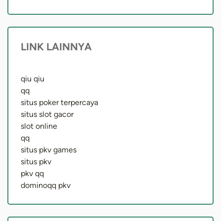
LINK LAINNYA
qiu qiu
qq
situs poker terpercaya
situs slot gacor
slot online
qq
situs pkv games
situs pkv
pkv qq
dominoqq pkv