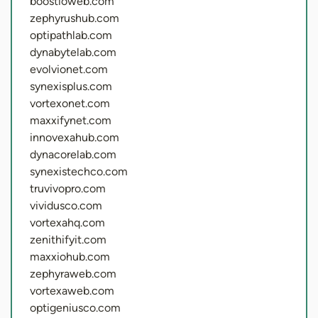
boostioweb.com
zephyrushub.com
optipathlab.com
dynabytelab.com
evolvionet.com
synexisplus.com
vortexonet.com
maxxifynet.com
innovexahub.com
dynacorelab.com
synexistechco.com
truvivopro.com
vividusco.com
vortexahq.com
zenithifyit.com
maxxiohub.com
zephyraweb.com
vortexaweb.com
optigeniusco.com