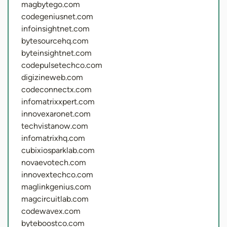
magbytego.com
codegeniusnet.com
infoinsightnet.com
bytesourcehq.com
byteinsightnet.com
codepulsetechco.com
digizineweb.com
codeconnectx.com
infomatrixxpert.com
innovexaronet.com
techvistanow.com
infomatrixhq.com
cubixiosparklab.com
novaevotech.com
innovextechco.com
maglinkgenius.com
magcircuitlab.com
codewavex.com
byteboostco.com