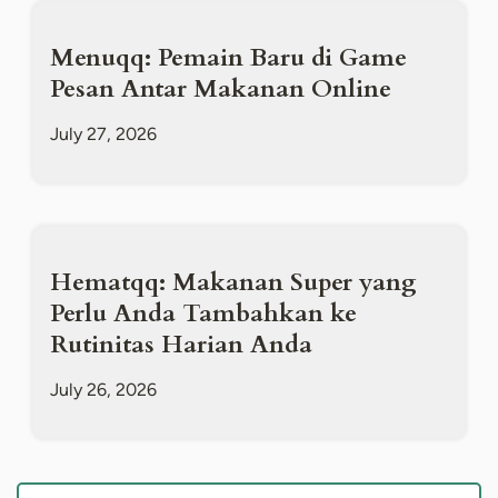
Menuqq: Pemain Baru di Game
Pesan Antar Makanan Online
July 27, 2026
Hematqq: Makanan Super yang
Perlu Anda Tambahkan ke
Rutinitas Harian Anda
July 26, 2026