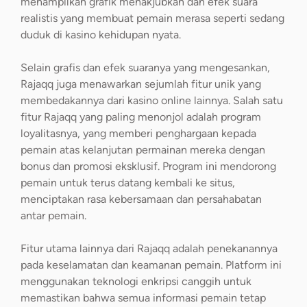
menampilkan grafik menakjubkan dan efek suara
realistis yang membuat pemain merasa seperti sedang
duduk di kasino kehidupan nyata.
Selain grafis dan efek suaranya yang mengesankan,
Rajaqq juga menawarkan sejumlah fitur unik yang
membedakannya dari kasino online lainnya. Salah satu
fitur Rajaqq yang paling menonjol adalah program
loyalitasnya, yang memberi penghargaan kepada
pemain atas kelanjutan permainan mereka dengan
bonus dan promosi eksklusif. Program ini mendorong
pemain untuk terus datang kembali ke situs,
menciptakan rasa kebersamaan dan persahabatan
antar pemain.
Fitur utama lainnya dari Rajaqq adalah penekanannya
pada keselamatan dan keamanan pemain. Platform ini
menggunakan teknologi enkripsi canggih untuk
memastikan bahwa semua informasi pemain tetap