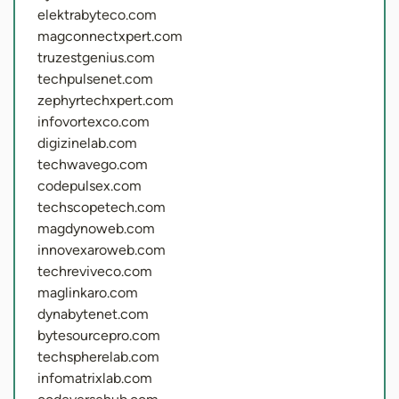
elektrabyteco.com
magconnectxpert.com
truzestgenius.com
techpulsenet.com
zephyrtechxpert.com
infovortexco.com
digizinelab.com
techwavego.com
codepulsex.com
techscopetech.com
magdynoweb.com
innovexaroweb.com
techreviveco.com
maglinkaro.com
dynabytenet.com
bytesourcepro.com
techspherelab.com
infomatrixlab.com