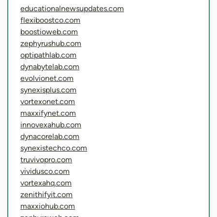
educationalnewsupdates.com
flexiboostco.com
boostioweb.com
zephyrushub.com
optipathlab.com
dynabytelab.com
evolvionet.com
synexisplus.com
vortexonet.com
maxxifynet.com
innovexahub.com
dynacorelab.com
synexistechco.com
truvivopro.com
vividusco.com
vortexahq.com
zenithifyit.com
maxxiohub.com