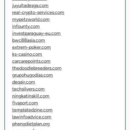
juyultadesga.com
real-crypto-services.com
mypetzworld.com
infounty.com
investparaguay-eu.com
bwc88asia.com
extrem-poker.com
ks-casino.com
carcarepoints.com
thedoodlebreeders.com
grupohugodias.com
deqair.com
techsilvers.com
ningkatinskill.com
fivsport.com
templatedzine.com
lawinfoadvice.com
phenqdietplan.org