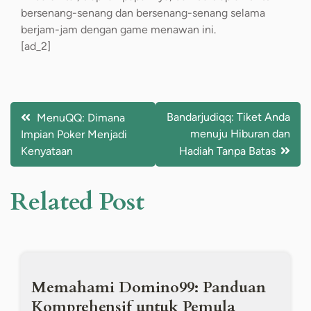
bersenang-senang dan bersenang-senang selama
berjam-jam dengan game menawan ini.
[ad_2]
Post
Bandarjudiqq: Tiket Anda
MenuQQ: Dimana
menuju Hiburan dan
Impian Poker Menjadi
navigation
Kenyataan
Hadiah Tanpa Batas
Related Post
Memahami Domino99: Panduan
Komprehensif untuk Pemula