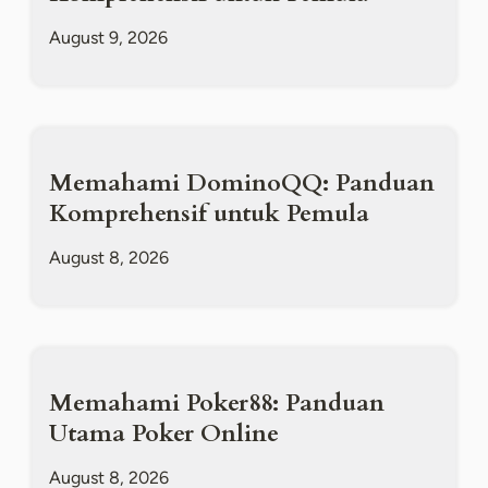
August 9, 2026
Memahami DominoQQ: Panduan
Komprehensif untuk Pemula
August 8, 2026
Memahami Poker88: Panduan
Utama Poker Online
August 8, 2026