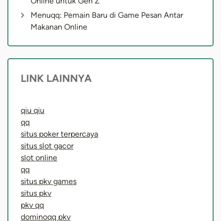
Online untuk Gen Z
Menuqq: Pemain Baru di Game Pesan Antar
Makanan Online
LINK LAINNYA
qiu qiu
qq
situs poker terpercaya
situs slot gacor
slot online
qq
situs pkv games
situs pkv
pkv qq
dominoqq pkv