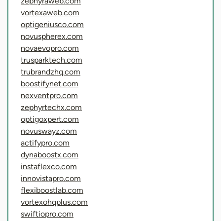
zephyraweb.com
vortexaweb.com
optigeniusco.com
novuspherex.com
novaevopro.com
trusparktech.com
trubrandzhq.com
boostifynet.com
nexventpro.com
zephyrtechx.com
optigoxpert.com
novuswayz.com
actifypro.com
dynaboostx.com
instaflexco.com
innovistapro.com
flexiboostlab.com
vortexohqplus.com
swiftiopro.com