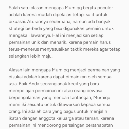
Salah satu alasan mengapa Murniqq begitu populer
adalah karena mudah dipelajari tetapi sulit untuk
dikuasai. Aturannya sederhana, namun ada banyak
strategi berbeda yang bisa digunakan pemain untuk
mengakali lawannya. Hal ini menjadikan setiap
permainan unik dan menarik, karena pemain harus
terus-menerus menyesuaikan taktik mereka agar tetap
selangkah lebih maju.
Alasan lain mengapa Murniqq menjadi permainan yang
disukai adalah karena dapat dimainkan oleh semua
usia. Baik Anda seorang anak kecil yang baru
mempelajari permainan ini atau orang dewasa
berpengalaman yang mencari tantangan, Murniqq
memiliki sesuatu untuk ditawarkan kepada semua
orang. Ini adalah cara yang bagus untuk menjalin
ikatan dengan anggota keluarga atau teman, karena
permainan ini mendorong persaingan persahabatan