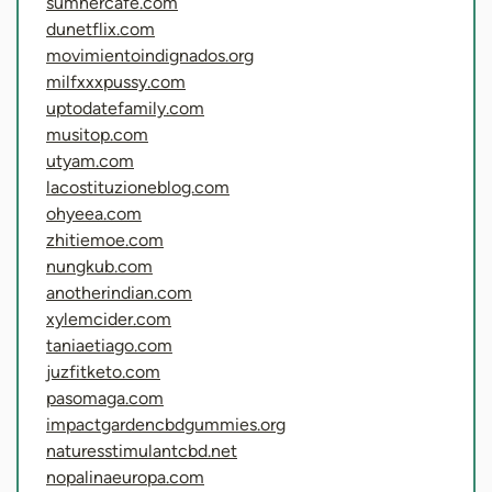
sumnercafe.com
dunetflix.com
movimientoindignados.org
milfxxxpussy.com
uptodatefamily.com
musitop.com
utyam.com
lacostituzioneblog.com
ohyeea.com
zhitiemoe.com
nungkub.com
anotherindian.com
xylemcider.com
taniaetiago.com
juzfitketo.com
pasomaga.com
impactgardencbdgummies.org
naturesstimulantcbd.net
nopalinaeuropa.com