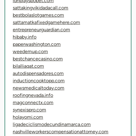
idnplaysbobet.com
sattakingvikidadacall.com
bestbolaslotgames.com
sattamatkafixedgamehere.com
entrepreneurguardian.com
hibaby.info
paperwashington.com
weedemup.com
bestchancecasino.com
bilalliaqat.com
autodispensadores.com
inductioncooktopp.com
newsmedicaltoday.com
roofingnevada.info
magconnectx.com
synexispro.com
holayomi.com
ligadeciclismodecundinamarca.com
nashvilleworkerscompensationattorney.com