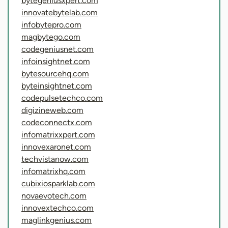
bytegeniusxpert.com
innovatebytelab.com
infobytepro.com
magbytego.com
codegeniusnet.com
infoinsightnet.com
bytesourcehq.com
byteinsightnet.com
codepulsetechco.com
digizineweb.com
codeconnectx.com
infomatrixxpert.com
innovexaronet.com
techvistanow.com
infomatrixhq.com
cubixiosparklab.com
novaevotech.com
innovextechco.com
maglinkgenius.com