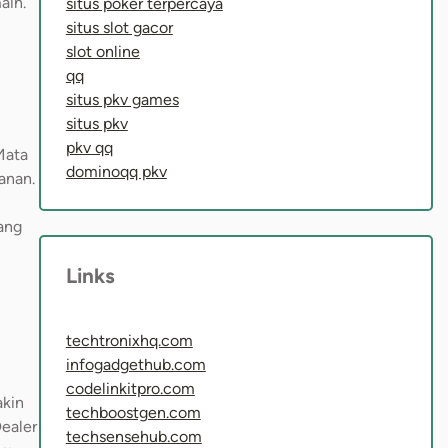
ain.
situs poker terpercaya
situs slot gacor
slot online
qq
situs pkv games
situs pkv
pkv qq
Mata
dominoqq pkv
anan.
yang
Links
techtronixhq.com
infogadgethub.com
codelinkitpro.com
akin
techboostgen.com
ealer
techsensehub.com