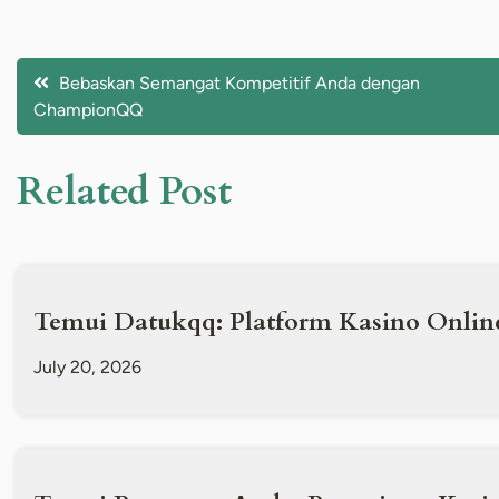
Post
Bebaskan Semangat Kompetitif Anda dengan
ChampionQQ
navigation
Related Post
Temui Datukqq: Platform Kasino Onlin
July 20, 2026