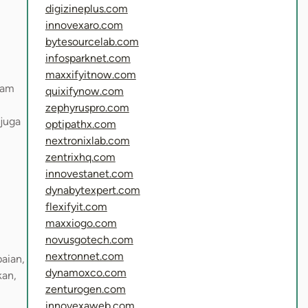
digizineplus.com
innovexaro.com
bytesourcelab.com
infosparknet.com
maxxifyitnow.com
lam
quixifynow.com
zephyruspro.com
juga
optipathx.com
nextronixlab.com
zentrixhq.com
innovestanet.com
dynabytexpert.com
flexifyit.com
maxxiogo.com
novusgotech.com
nextronnet.com
aian,
dynamoxco.com
kan,
zenturogen.com
innovexaweb.com