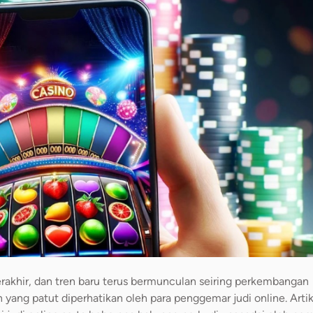
rakhir, dan tren baru terus bermunculan seiring perkembangan
 yang patut diperhatikan oleh para penggemar judi online. Artike