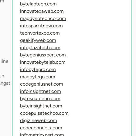
am
bytelabtech.com
innovatexaweb.com
magdynotechco.com
infosparkitnow.com
techvortexco.com
geekifyweb.com
infoplazatech.com
bytegeniusxpert.com
line
innovatebytelab.com
infobytepro.com
an
magbytego.com
angat
codegeniusnet.com
infoinsightnet.com
bytesourcehq.com
byteinsightnet.com
codepulsetechco.com
digizineweb.com
codeconnectx.com
infomatrixxpert.com