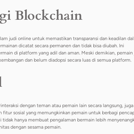
gi Blockchain
lam judi online untuk memastikan transparansi dan keadilan da
ermainan dicatat secara permanen dan tidak bisa diubah. Ini
main di platform yang adil dan aman. Meski demikian, pemain 
embangan dan belum diadopsi secara luas di semua platform.
l
rinteraksi dengan teman atau pemain lain secara langsung, juga
 fitur sosial yang memungkinkan pemain untuk berbagi pencap
 ini tidak hanya membuat pengalaman bermain lebih menyenang
itas dengan sesama pemain.