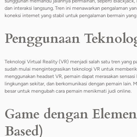
sungguhan memandu jalannya permainan, seperti blackjack, r
dan interaksi langsung. Tren ini menawarkan pengalaman yang
koneksi internet yang stabil untuk pengalaman bermain yang 
Penggunaan Teknologi
Teknologi Virtual Reality (VR) menjadi salah satu tren yang p
sudah mulai mengintegrasikan teknologi VR untuk memberi
menggunakan headset VR, pemain dapat merasakan sensasi berm
lingkungan sekitar, dan berkomunikasi dengan pemain lain. M
besar untuk mengubah cara pemain menikmati judi online.
Game dengan Elemen 
Based)