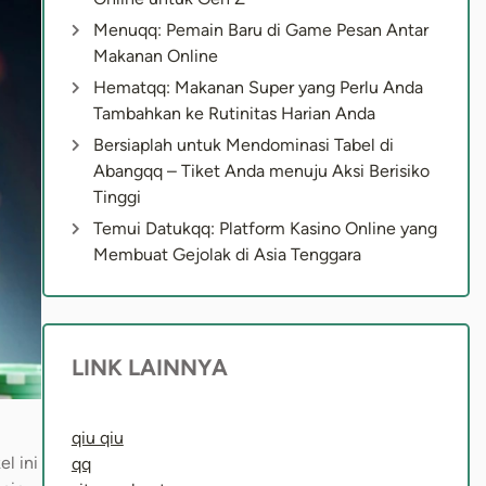
Menuqq: Pemain Baru di Game Pesan Antar
Makanan Online
Hematqq: Makanan Super yang Perlu Anda
Tambahkan ke Rutinitas Harian Anda
Bersiaplah untuk Mendominasi Tabel di
Abangqq – Tiket Anda menuju Aksi Berisiko
Tinggi
Temui Datukqq: Platform Kasino Online yang
Membuat Gejolak di Asia Tenggara
LINK LAINNYA
qiu qiu
l ini
qq