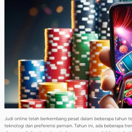
Judi online telah berkembang pesat dalam beberapa tahun te
teknologi dan preferensi pemain. Tahun ini, ada beberapa tren