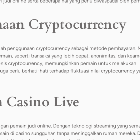
judi online serta beberapa hal yang perlu diwaspadai oleh pem
aan Cryptocurrency
adalah penggunaan cryptocurrency sebagai metode pembayaran. 
main, seperti transaksi yang lebih cepat, anonimitas, dan keam
 jenis cryptocurrency, memungkinkan pemain untuk melakukan
a perlu berhati-hati terhadap fluktuasi nilai cryptocurrency 
n Casino Live
angan pemain judi online. Dengan teknologi streaming yang sem
ain di casino sungguhan tanpa meninggalkan rumah mereka. D