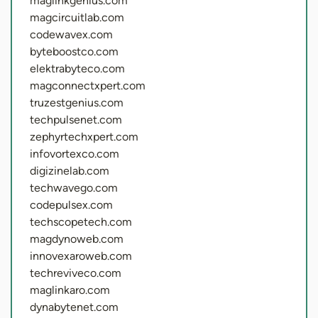
maglinkgenius.com
magcircuitlab.com
codewavex.com
byteboostco.com
elektrabyteco.com
magconnectxpert.com
truzestgenius.com
techpulsenet.com
zephyrtechxpert.com
infovortexco.com
digizinelab.com
techwavego.com
codepulsex.com
techscopetech.com
magdynoweb.com
innovexaroweb.com
techreviveco.com
maglinkaro.com
dynabytenet.com