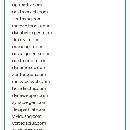
optipathx.com
nextronixlab.com
zentrixhq.com
innovestanet.com
dynabytexpert.com
flexifyit.com
maxxiogo.com
novusgotech.com
nextronnet.com
dynamoxco.com
zenturogen.com
innovexaweb.com
brandioplus.com
dynawebpro.com
synapsegen.com
flexipathlab.com
vividushq.com
vortexaplus.com