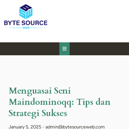
Skip
to
content
Menguasai Seni
Maindominoqq: Tips dan
Strategi Sukses
January 5, 2025
-
admin@bytesourceweb.com