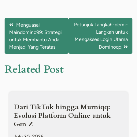
Post
Petunjuk Langkah-demi-
Menguasai
Langkah untuk
Maindomino99: Strategi
navigation
Mengakses Login Utama
untuk Membantu Anda
Menjadi Yang Teratas
Dominoqq
Related Post
Dari TikTok hingga Murniqq:
Evolusi Platform Online untuk
Gen Z
July 30, 2026