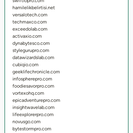
swiftiopro.com
hamilelikbelirtisi.net
versalotech.com
techmaxco.com
exceedolab.com
activaxio.com
dynabytesco.com
stylegurupro.com
datawizardslab.com
cubiqio.com
geeklifechronicle.com
infospherepro.com
foodiesavorpro.com
vortexohq.com
epicadventurepro.com
insightwavelab.com
lifeexplorerpro.com
novusgo.com
bytestormpro.com