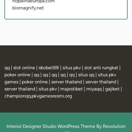
nopalinaeuropa.com
biomagnify.net
qq
|
slot online
|
sbobet88
|
situs pkv
|
slot anti rungkat
|
poker online
|
qq
|
qq
|
qq
|
qq
|
qq
|
situs qq
|
situs pkv
games
|
poker online
|
server thailand
|
server thailand
|
server thailand
|
situs pkv
|
majestibet
|
miyaqq
|
gajibet
|
championqq.pkvgamesresmi.org
Interior Designer Studio WordPress Theme By Revolution