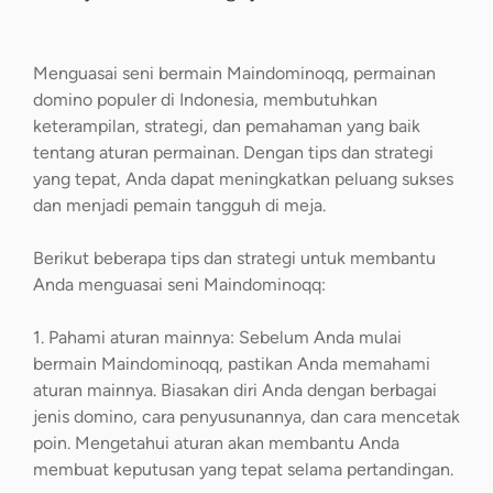
Menguasai seni bermain Maindominoqq, permainan
domino populer di Indonesia, membutuhkan
keterampilan, strategi, dan pemahaman yang baik
tentang aturan permainan. Dengan tips dan strategi
yang tepat, Anda dapat meningkatkan peluang sukses
dan menjadi pemain tangguh di meja.
Berikut beberapa tips dan strategi untuk membantu
Anda menguasai seni Maindominoqq:
1. Pahami aturan mainnya: Sebelum Anda mulai
bermain Maindominoqq, pastikan Anda memahami
aturan mainnya. Biasakan diri Anda dengan berbagai
jenis domino, cara penyusunannya, dan cara mencetak
poin. Mengetahui aturan akan membantu Anda
membuat keputusan yang tepat selama pertandingan.