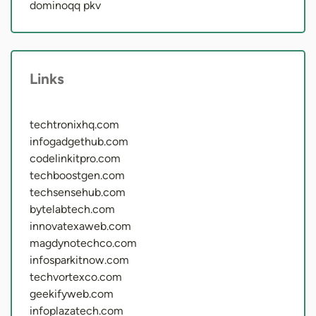
dominoqq pkv
Links
techtronixhq.com
infogadgethub.com
codelinkitpro.com
techboostgen.com
techsensehub.com
bytelabtech.com
innovatexaweb.com
magdynotechco.com
infosparkitnow.com
techvortexco.com
geekifyweb.com
infoplazatech.com