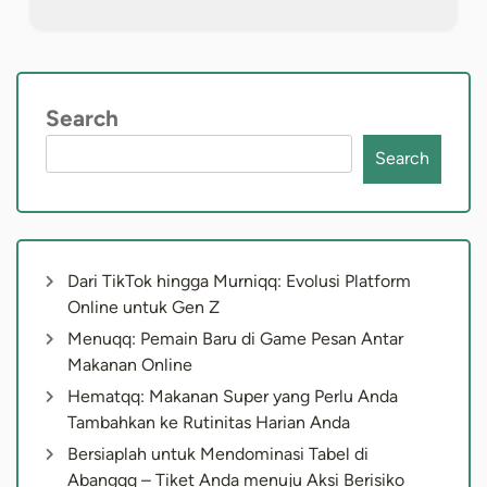
Search
Search
Dari TikTok hingga Murniqq: Evolusi Platform
Online untuk Gen Z
Menuqq: Pemain Baru di Game Pesan Antar
Makanan Online
Hematqq: Makanan Super yang Perlu Anda
Tambahkan ke Rutinitas Harian Anda
Bersiaplah untuk Mendominasi Tabel di
Abangqq – Tiket Anda menuju Aksi Berisiko