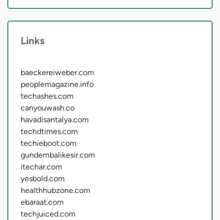
Links
baeckereiweber.com
peoplemagazine.info
techashes.com
canyouwash.co
havadisantalya.com
techdtimes.com
techieboot.com
gundembalikesir.com
itechar.com
yesbold.com
healthhubzone.com
ebaraat.com
techjuiced.com