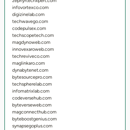
zephyrtechxpert.com
infovortexco.com
digizinelab.com
techwavego.com
codepulsex.com
techscopetech.com
magdynoweb.com
innovexaroweb.com
techreviveco.com
maglinkaro.com
dynabytenet.com
bytesourcepro.com
techspherelab.com
infomatrixlab.com
codeversehub.com
byteverseweb.com
magconnecthub.com
byteboostgenius.com
synapsegoplus.com