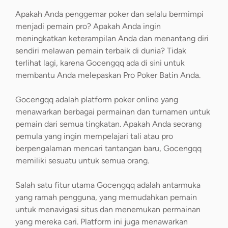
Apakah Anda penggemar poker dan selalu bermimpi
menjadi pemain pro? Apakah Anda ingin
meningkatkan keterampilan Anda dan menantang diri
sendiri melawan pemain terbaik di dunia? Tidak
terlihat lagi, karena Gocengqq ada di sini untuk
membantu Anda melepaskan Pro Poker Batin Anda.
Gocengqq adalah platform poker online yang
menawarkan berbagai permainan dan turnamen untuk
pemain dari semua tingkatan. Apakah Anda seorang
pemula yang ingin mempelajari tali atau pro
berpengalaman mencari tantangan baru, Gocengqq
memiliki sesuatu untuk semua orang.
Salah satu fitur utama Gocengqq adalah antarmuka
yang ramah pengguna, yang memudahkan pemain
untuk menavigasi situs dan menemukan permainan
yang mereka cari. Platform ini juga menawarkan