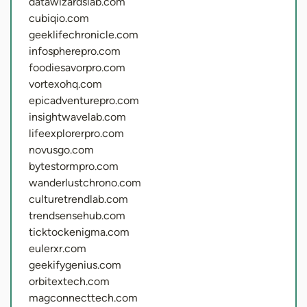
datawizardslab.com
cubiqio.com
geeklifechronicle.com
infospherepro.com
foodiesavorpro.com
vortexohq.com
epicadventurepro.com
insightwavelab.com
lifeexplorerpro.com
novusgo.com
bytestormpro.com
wanderlustchrono.com
culturetrendlab.com
trendsensehub.com
ticktockenigma.com
eulerxr.com
geekifygenius.com
orbitextech.com
magconnecttech.com