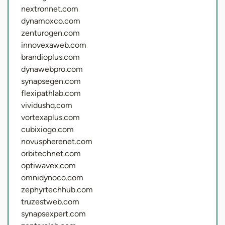
nextronnet.com
dynamoxco.com
zenturogen.com
innovexaweb.com
brandioplus.com
dynawebpro.com
synapsegen.com
flexipathlab.com
vividushq.com
vortexaplus.com
cubixiogo.com
novuspherenet.com
orbitechnet.com
optiwavex.com
omnidynoco.com
zephyrtechhub.com
truzestweb.com
synapsexpert.com