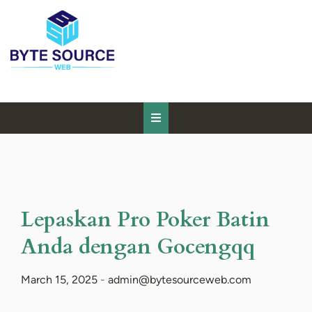
Skip
to
content
Lepaskan Pro Poker Batin
Anda dengan Gocengqq
March 15, 2025
-
admin@bytesourceweb.com