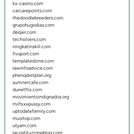
ks-casino.com
carcarepoints.com
thedoodlebreeders.com
grupohugodias.com
deqair.com
techsilvers.com
ningkatinskill.com
fivsport.com
templatedzine.com
lawinfoadvice.com
phenqdietplan.org
sumnercafe.com
dunetflix.com
movimientoindignados.org
milfxxxpussy.com
uptodatefamily.com
musitop.com
utyam.com
lacostituzioneblog.com