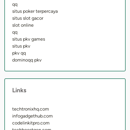
qq
situs poker terpercaya
situs slot gacor
slot online
qq
situs pkv games
situs pkv
pkv qq
dominoqq pkv
Links
techtronixhq.com
infogadgethub.com
codelinkitpro.com
techboostgen.com