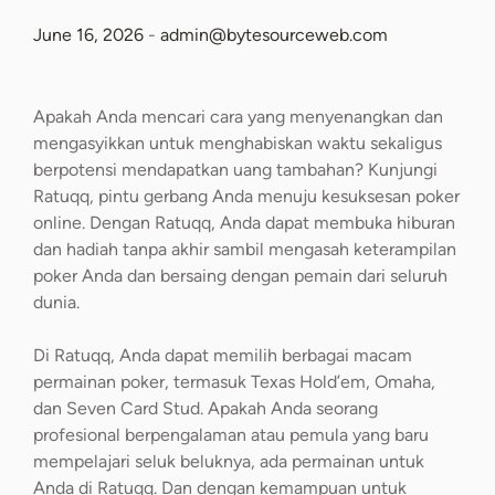
June 16, 2026
-
admin@bytesourceweb.com
Apakah Anda mencari cara yang menyenangkan dan
mengasyikkan untuk menghabiskan waktu sekaligus
berpotensi mendapatkan uang tambahan? Kunjungi
Ratuqq, pintu gerbang Anda menuju kesuksesan poker
online. Dengan Ratuqq, Anda dapat membuka hiburan
dan hadiah tanpa akhir sambil mengasah keterampilan
poker Anda dan bersaing dengan pemain dari seluruh
dunia.
Di Ratuqq, Anda dapat memilih berbagai macam
permainan poker, termasuk Texas Hold’em, Omaha,
dan Seven Card Stud. Apakah Anda seorang
profesional berpengalaman atau pemula yang baru
mempelajari seluk beluknya, ada permainan untuk
Anda di Ratuqq. Dan dengan kemampuan untuk