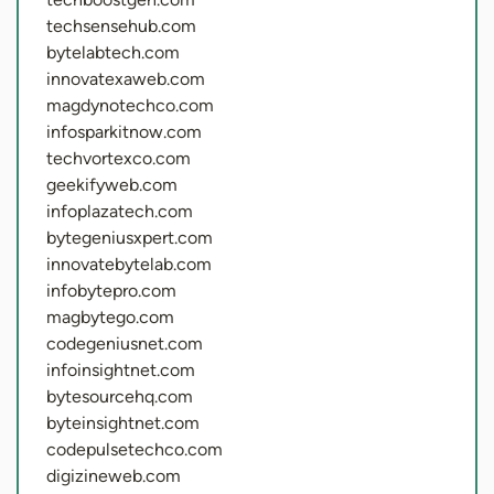
techsensehub.com
bytelabtech.com
innovatexaweb.com
magdynotechco.com
infosparkitnow.com
techvortexco.com
geekifyweb.com
infoplazatech.com
bytegeniusxpert.com
innovatebytelab.com
infobytepro.com
magbytego.com
codegeniusnet.com
infoinsightnet.com
bytesourcehq.com
byteinsightnet.com
codepulsetechco.com
digizineweb.com