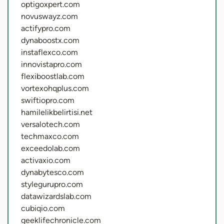
optigoxpert.com
novuswayz.com
actifypro.com
dynaboostx.com
instaflexco.com
innovistapro.com
flexiboostlab.com
vortexohqplus.com
swiftiopro.com
hamilelikbelirtisi.net
versalotech.com
techmaxco.com
exceedolab.com
activaxio.com
dynabytesco.com
stylegurupro.com
datawizardslab.com
cubiqio.com
geeklifechronicle.com