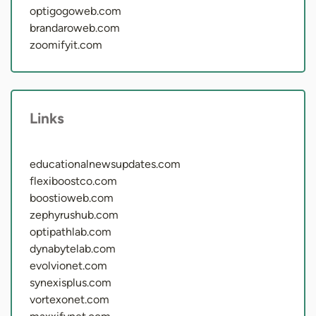
optigogoweb.com
brandaroweb.com
zoomifyit.com
Links
educationalnewsupdates.com
flexiboostco.com
boostioweb.com
zephyrushub.com
optipathlab.com
dynabytelab.com
evolvionet.com
synexisplus.com
vortexonet.com