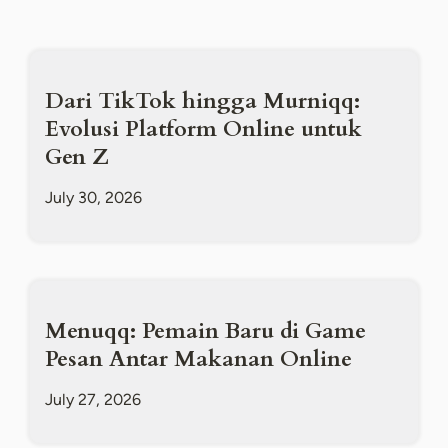
Dari TikTok hingga Murniqq:
Evolusi Platform Online untuk
Gen Z
July 30, 2026
Menuqq: Pemain Baru di Game
Pesan Antar Makanan Online
July 27, 2026