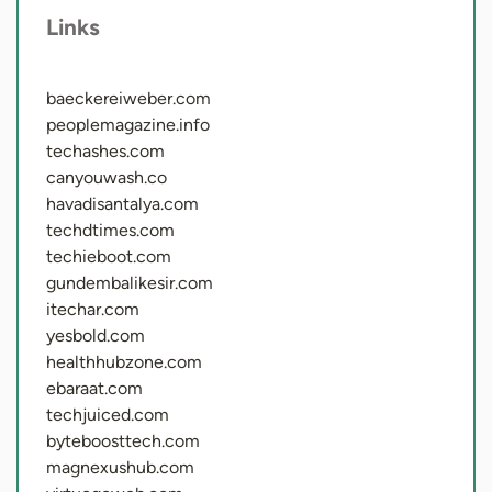
Links
baeckereiweber.com
peoplemagazine.info
techashes.com
canyouwash.co
havadisantalya.com
techdtimes.com
techieboot.com
gundembalikesir.com
itechar.com
yesbold.com
healthhubzone.com
ebaraat.com
techjuiced.com
byteboosttech.com
magnexushub.com