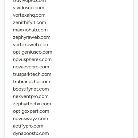
truvivopro.com
vividusco.com
vortexahq.com
zenithifyit.com
maxxiohub.com
zephyraweb.com
vortexaweb.com
optigeniusco.com
novuspherex.com
novaevopro.com
trusparktech.com
trubrandzhq.com
boostifynet.com
nexventpro.com
zephyrtechx.com
optigoxpert.com
novuswayz.com
actifypro.com
dynaboostx.com