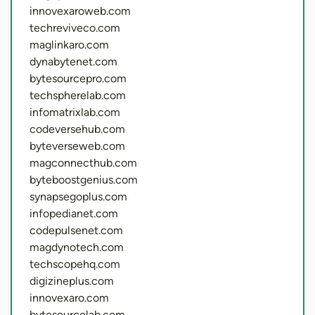
innovexaroweb.com
techreviveco.com
maglinkaro.com
dynabytenet.com
bytesourcepro.com
techspherelab.com
infomatrixlab.com
codeversehub.com
byteverseweb.com
magconnecthub.com
byteboostgenius.com
synapsegoplus.com
infopedianet.com
codepulsenet.com
magdynotech.com
techscopehq.com
digizineplus.com
innovexaro.com
bytesourcelab.com