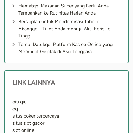
Hematqq: Makanan Super yang Perlu Anda
Tambahkan ke Rutinitas Harian Anda
Bersiaplah untuk Mendominasi Tabel di
Abangqq – Tiket Anda menuju Aksi Berisiko
Tinggi
Temui Datukqq: Platform Kasino Online yang
Membuat Gejolak di Asia Tenggara
LINK LAINNYA
qiu qiu
qq
situs poker terpercaya
situs slot gacor
slot online