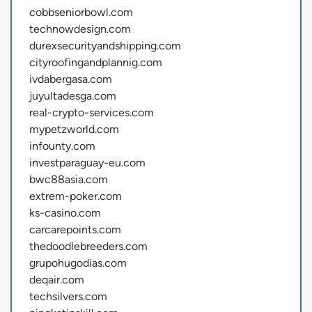
cobbseniorbowl.com
technowdesign.com
durexsecurityandshipping.com
cityroofingandplannig.com
ivdabergasa.com
juyultadesga.com
real-crypto-services.com
mypetzworld.com
infounty.com
investparaguay-eu.com
bwc88asia.com
extrem-poker.com
ks-casino.com
carcarepoints.com
thedoodlebreeders.com
grupohugodias.com
deqair.com
techsilvers.com