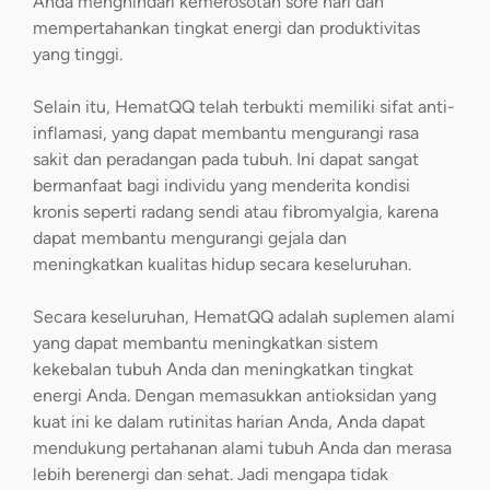
Anda menghindari kemerosotan sore hari dan
mempertahankan tingkat energi dan produktivitas
yang tinggi.
Selain itu, HematQQ telah terbukti memiliki sifat anti-
inflamasi, yang dapat membantu mengurangi rasa
sakit dan peradangan pada tubuh. Ini dapat sangat
bermanfaat bagi individu yang menderita kondisi
kronis seperti radang sendi atau fibromyalgia, karena
dapat membantu mengurangi gejala dan
meningkatkan kualitas hidup secara keseluruhan.
Secara keseluruhan, HematQQ adalah suplemen alami
yang dapat membantu meningkatkan sistem
kekebalan tubuh Anda dan meningkatkan tingkat
energi Anda. Dengan memasukkan antioksidan yang
kuat ini ke dalam rutinitas harian Anda, Anda dapat
mendukung pertahanan alami tubuh Anda dan merasa
lebih berenergi dan sehat. Jadi mengapa tidak