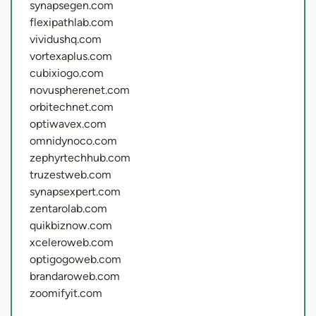
synapsegen.com
flexipathlab.com
vividushq.com
vortexaplus.com
cubixiogo.com
novuspherenet.com
orbitechnet.com
optiwavex.com
omnidynoco.com
zephyrtechhub.com
truzestweb.com
synapsexpert.com
zentarolab.com
quikbiznow.com
xceleroweb.com
optigogoweb.com
brandaroweb.com
zoomifyit.com