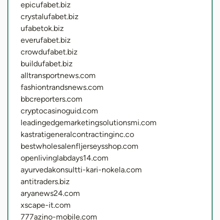
epicufabet.biz
crystalufabet.biz
ufabetok.biz
everufabet.biz
crowdufabet.biz
buildufabet.biz
alltransportnews.com
fashiontrandsnews.com
bbcreporters.com
cryptocasinoguid.com
leadingedgemarketingsolutionsmi.com
kastratigeneralcontractinginc.co
bestwholesalenfljerseysshop.com
openlivinglabdays14.com
ayurvedakonsultti-kari-nokela.com
antitraders.biz
aryanews24.com
xscape-it.com
777azino-mobile.com