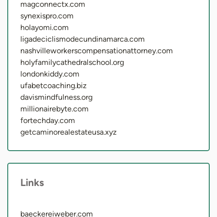
magconnectx.com
synexispro.com
holayomi.com
ligadeciclismodecundinamarca.com
nashvilleworkerscompensationattorney.com
holyfamilycathedralschool.org
londonkiddy.com
ufabetcoaching.biz
davismindfulness.org
millionairebyte.com
fortechday.com
getcaminorealestateusa.xyz
Links
baeckereiweber.com