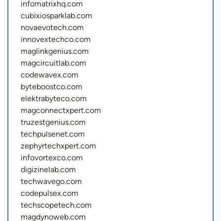
infomatrixhq.com
cubixiosparklab.com
novaevotech.com
innovextechco.com
maglinkgenius.com
magcircuitlab.com
codewavex.com
byteboostco.com
elektrabyteco.com
magconnectxpert.com
truzestgenius.com
techpulsenet.com
zephyrtechxpert.com
infovortexco.com
digizinelab.com
techwavego.com
codepulsex.com
techscopetech.com
magdynoweb.com