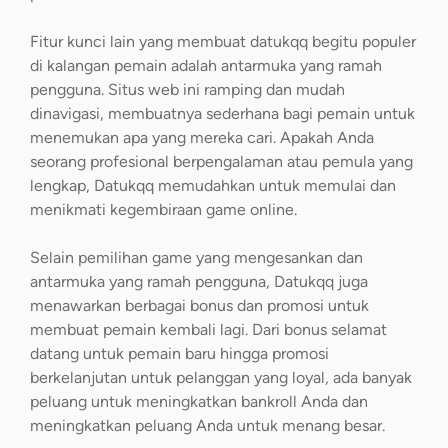
Fitur kunci lain yang membuat datukqq begitu populer
di kalangan pemain adalah antarmuka yang ramah
pengguna. Situs web ini ramping dan mudah
dinavigasi, membuatnya sederhana bagi pemain untuk
menemukan apa yang mereka cari. Apakah Anda
seorang profesional berpengalaman atau pemula yang
lengkap, Datukqq memudahkan untuk memulai dan
menikmati kegembiraan game online.
Selain pemilihan game yang mengesankan dan
antarmuka yang ramah pengguna, Datukqq juga
menawarkan berbagai bonus dan promosi untuk
membuat pemain kembali lagi. Dari bonus selamat
datang untuk pemain baru hingga promosi
berkelanjutan untuk pelanggan yang loyal, ada banyak
peluang untuk meningkatkan bankroll Anda dan
meningkatkan peluang Anda untuk menang besar.