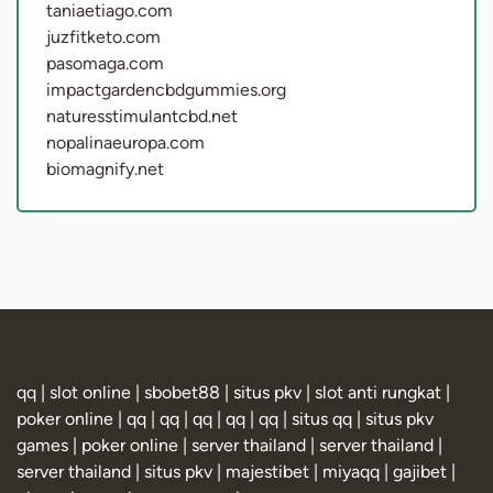
taniaetiago.com
juzfitketo.com
pasomaga.com
impactgardencbdgummies.org
naturesstimulantcbd.net
nopalinaeuropa.com
biomagnify.net
qq
|
slot online
|
sbobet88
|
situs pkv
|
slot anti rungkat
|
poker online
|
qq
|
qq
|
qq
|
qq
|
qq
|
situs qq
|
situs pkv
games
|
poker online
|
server thailand
|
server thailand
|
server thailand
|
situs pkv
|
majestibet
|
miyaqq
|
gajibet
|