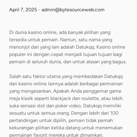
April 7, 2025
-
admin@bytesourceweb.com
Di dunia kasino online, ada banyak pilihan yang
tersedia untuk pemain. Namun, satu nama yang
menonjol dari yang lain adalah Datukqq. Kasino online
populer ini dengan cepat menjadi tujuan tujuan bagi
pemain di seluruh dunia, dan untuk alasan yang bagus.
Salah satu faktor utama yang membedakan Datukqq
dari kasino online lainnya adalah berbagai permainan
yang mengesankan. Apakah Anda penggemar game
meja klasik seperti blackjack dan roulette, atau lebih
suka sensasi slot dan poker video, Datukqq memiliki
sesuatu untuk semua orang. Dengan lebih dari 100
pertandingan untuk dipilih, pemain tidak pernah
kekurangan pilihan ketika datang untuk menemukan
permainan favorit mereka untuk dimainkan.