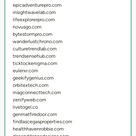
epicadventurepro.com
insightwavelab.com
lifeexplorerpro.com
novusgo.com
bytestormpro.com
wanderlustchrono.com
culturetrendlab.com
trendsensehub.com
ticktockenigma.com
eulerxr.com
geekifygenius.com
orbitextech.com
magconnecttech.com
zenifyweb.com
livetogel.co
genmatfiredoor.com
findlascegasproperties.com
healthhavenrobbie.com