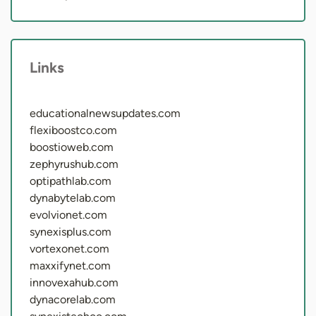
Links
educationalnewsupdates.com
flexiboostco.com
boostioweb.com
zephyrushub.com
optipathlab.com
dynabytelab.com
evolvionet.com
synexisplus.com
vortexonet.com
maxxifynet.com
innovexahub.com
dynacorelab.com