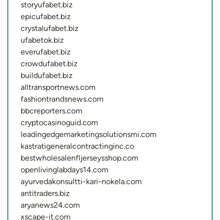
storyufabet.biz
epicufabet.biz
crystalufabet.biz
ufabetok.biz
everufabet.biz
crowdufabet.biz
buildufabet.biz
alltransportnews.com
fashiontrandsnews.com
bbcreporters.com
cryptocasinoguid.com
leadingedgemarketingsolutionsmi.com
kastratigeneralcontractinginc.co
bestwholesalenfljerseysshop.com
openlivinglabdays14.com
ayurvedakonsultti-kari-nokela.com
antitraders.biz
aryanews24.com
xscape-it.com