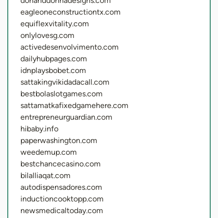
donanddonnadesigns.com
eagleoneconstructiontx.com
equiflexvitality.com
onlylovesg.com
activedesenvolvimento.com
dailyhubpages.com
idnplaysbobet.com
sattakingvikidadacall.com
bestbolaslotgames.com
sattamatkafixedgamehere.com
entrepreneurguardian.com
hibaby.info
paperwashington.com
weedemup.com
bestchancecasino.com
bilalliaqat.com
autodispensadores.com
inductioncooktopp.com
newsmedicaltoday.com